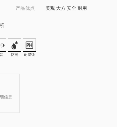
产品优点
美观 大方 安全 耐用
隔断
音
防潮
耐腐蚀
细信息