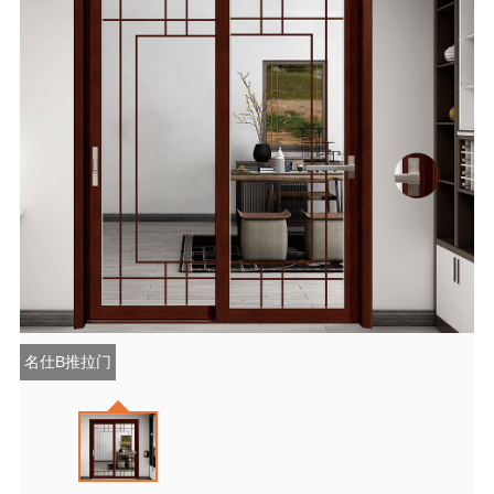
名仕B推拉门