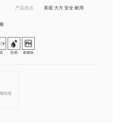
产品优点
美观 大方 安全 耐用
隔断
音
防潮
耐腐蚀
细信息