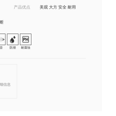
产品优点
美观 大方 安全 耐用
隔断
音
防潮
耐腐蚀
细信息